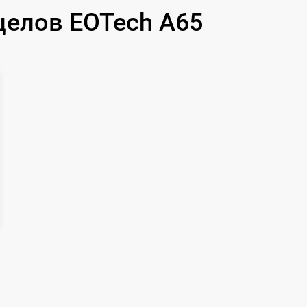
600 р
целов EOTech A65