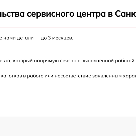
от 120 мин
ьства сервисного центра в Сан
от 60 мин
е нами детали — до 3 месяцев.
от 60 мин
от 60 мин
екта, который напрямую связан с выполненной работой 
от 30 мин
а, отказ в работе или несоответствие заявленным хар
от 60 мин
от 60 мин
от 60 мин