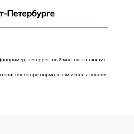
900 р
кт-Петербурге
500 р
600 р
600 р
(например, некорректный монтаж запчасти).
1600 р
актеристикам при нормальном использовании.
600 р
500 р
500 р