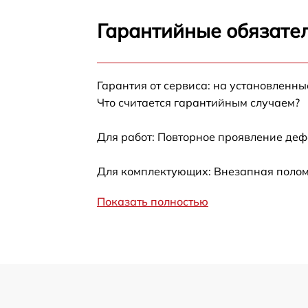
Замена цепи питания
Гарантийные обязател
Замена термотрубок
Гарантия от сервиса: на установленны
Замена станции airport
Что считается гарантийным случаем?
Замена подсветки матрицы
Для работ: Повторное проявление деф
Замена батареи
Для комплектующих: Внезапная поломк
Показать полностью
Замена аудио выхода
Замена VGA порта
Замена S-Video порта