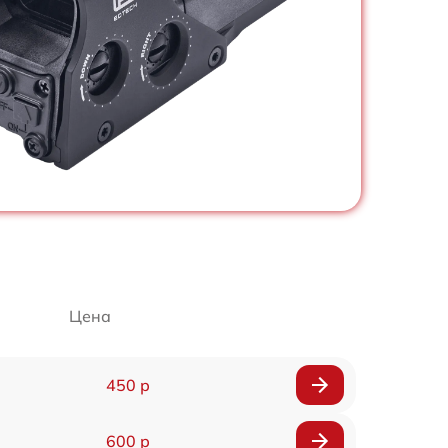
Цена
450 р
600 р