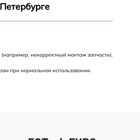
-Петербурге
500 р
600 р
600 р
 (например, некорректный монтаж запчасти).
1600 р
трам при нормальном использовании.
600 р
500 р
500 р
600 р