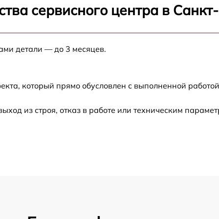
ства сервисного центра в Санкт
от 60 мин
ами детали — до 3 месяцев.
от 60 мин
от 60 мин
екта, который прямо обусловлен с выполненной работой
от 30 мин
ход из строя, отказ в работе или техническим параме
от 60 мин
от 60 мин
от 60 мин
от 60 мин