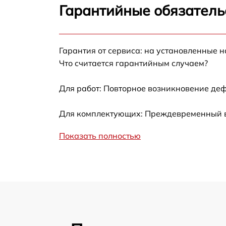
Гарантийные обязатель
Замена термотрубок
Гарантия от сервиса: на установленные н
Замена станции airport
Что считается гарантийным случаем?
Замена подсветки матрицы
Для работ: Повторное возникновение деф
Замена батареи
Для комплектующих: Преждевременный вы
Показать полностью
Замена аудио выхода
Замена VGA порта
Замена S-Video порта
Чистка от вирусов