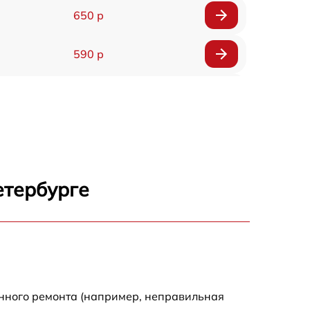
650 р
590 р
750 р
1100 р
1000 р
етербурге
590 р
650 р
590 р
енного ремонта (например, неправильная