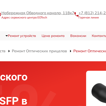
Набережная Обводного канала, 118к7
+7 (812) 214-
Адрес сервисного центра EOTech
Горячая линия
Ремонт устройств
Цена ремонта
Вакансии
Контакт
ств
Ремонт Оптических прицелов
Ремонт Оптическ
ского
 SFP в